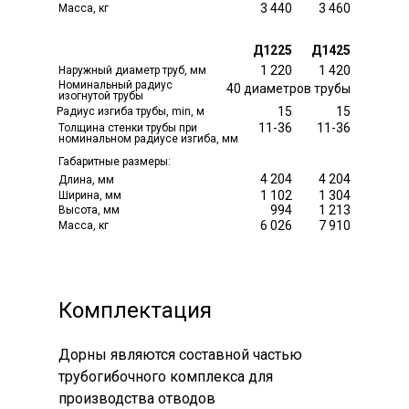
3 440
3 460
Масса, кг
Д1225
Д1425
1 220
1 420
Наружный диаметр труб, мм
Номинальный радиус
40 диаметров трубы
изогнутой трубы
15
15
Радиус изгиба трубы, min, м
11-36
11-36
Толщина стенки трубы при
номинальном радиусе изгиба, мм
Габаритные размеры:
4 204
4 204
Длина, мм
1 102
1 304
Ширина, мм
994
1 213
Высота, мм
6 026
7 910
Масса, кг
Комплектация
Дорны являются составной частью
трубогибочного комплекса для
производства отводов