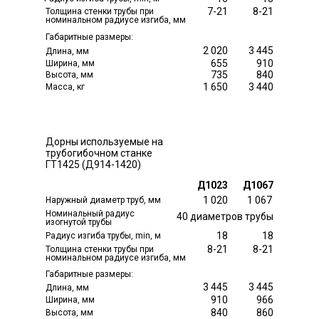
7-21
8-21
Толщина стенки трубы при
номинальном радиусе изгиба, мм
Габаритные размеры:
2 020
3 445
Длина, мм
655
910
Ширина, мм
735
840
Высота, мм
1 650
3 440
Масса, кг
Дорны используемые на
трубогибочном станке
ГТ1425 (Д914-1420)
Д1023
Д1067
1 020
1 067
Наружный диаметр труб, мм
Номинальный радиус
40 диаметров трубы
изогнутой трубы
18
18
Радиус изгиба трубы, min, м
8-21
8-21
Толщина стенки трубы при
номинальном радиусе изгиба, мм
Габаритные размеры:
3 445
3 445
Длина, мм
910
966
Ширина, мм
840
860
Высота, мм