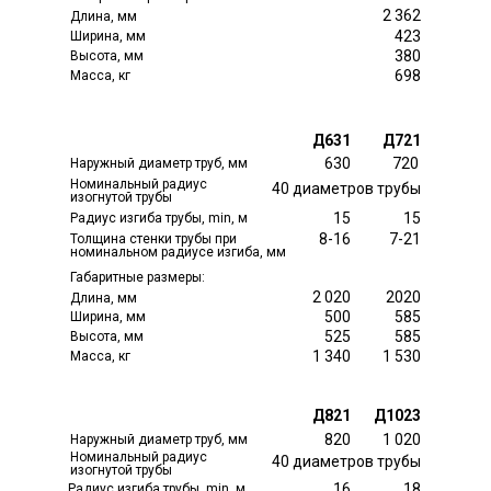
2 362
Длина, мм
423
Ширина, мм
380
Высота, мм
698
Масса, кг
Д631
Д721
630
720
Наружный диаметр труб, мм
Номинальный радиус
40 диаметров трубы
изогнутой трубы
15
15
Радиус изгиба трубы, min, м
8-16
7-21
Толщина стенки трубы при
номинальном радиусе изгиба, мм
Габаритные размеры:
2 020
2020
Длина, мм
500
585
Ширина, мм
525
585
Высота, мм
1 340
1 530
Масса, кг
Д821
Д1023
820
1 020
Наружный диаметр труб, мм
Номинальный радиус
40 диаметров трубы
изогнутой трубы
16
18
Радиус изгиба трубы, min, м